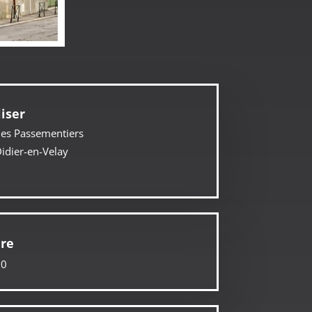
iser
des Passementiers
idier-en-Velay
dre
30