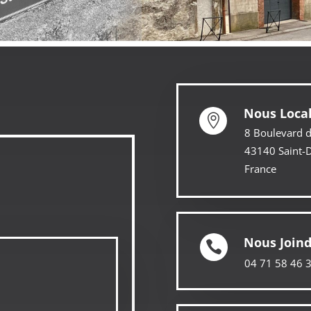
Nous Local

8 Boulevard 
43140 Saint-D
France
Nous Join

04 71 58 46 