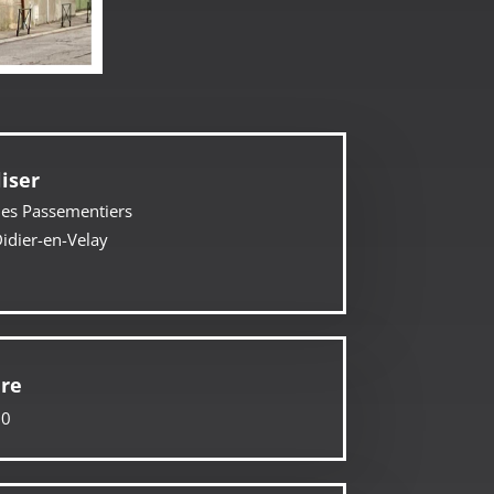
iser
des Passementiers
idier-en-Velay
dre
30