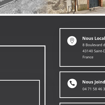
Nous Local

8 Boulevard 
43140 Saint-D
France
Nous Join

04 71 58 46 