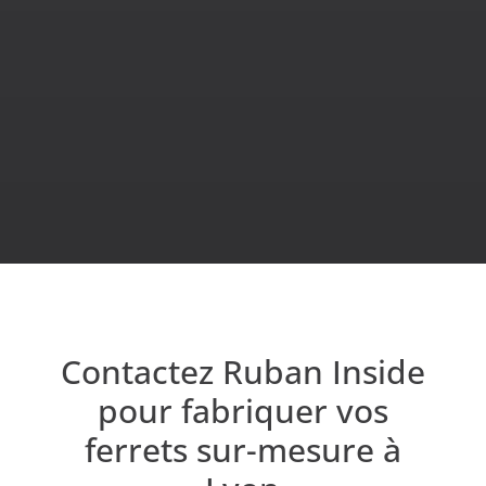
cordons ferrets, cordons ferrets métal, cordons
ferrets plastiques, rubans ferrets, tirette 1 ferret,
rubans, calendriers de l’avent, embouts film plastique
basculant,
poignées ferrets, cordons 2 ferrets, rubans
1 ferret, rubans 2 ferrets, ferrets en T, élastiques
ferrets, élastiques agendas, élastiques boîtes…
Contactez Ruban Inside
pour fabriquer vos
ferrets sur-mesure à