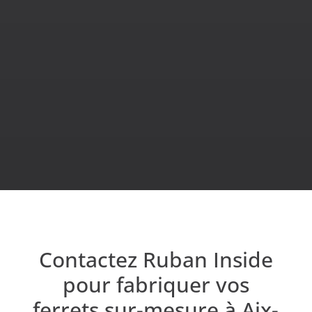
cordons
ferrets, cordons ferrets métal, cordons ferrets
plastiques, rubans ferrets, tirette 1 ferret, rubans,
calendriers de l’avent, embouts film plastique
basculant,
poignées ferrets, cordons 2 ferrets, rubans
1 ferret, rubans 2 ferrets, ferrets en T, élastiques
ferrets, élastiques agendas, élastiques boîtes…
Contactez Ruban Inside
pour fabriquer vos
ferrets sur-mesure à Aix-